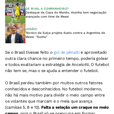
DE RIVAL A COMPANHEIRO?
Destaque da Copa do Mundo, Vozinha tem negociação
avançada com time de Messi
JOGÃO!
Técnico da Suíça projeta duelo contra a Argentina de
Messi: "Sonho"
Se o Brasil tivesse feito o
gol de pênalti
e aproveitado
outra clara chance no primeiro tempo, poderia golear
e todos exaltariam a estratégia de Ancelotti. O futebol
não tem se, mas o se ajuda a entender o futebol.
O Brasil perdeu também por muitos outros fatores
conhecidos e desconhecidos. No futebol moderno,
não há mais motivo para dividir o meio campo entre
os volantes que marcam e o meia que avança
(camisas 5, 8 e 10).
Falta a seleção um craque no meio
campo
, pois o Brasil só se preocupa em formar