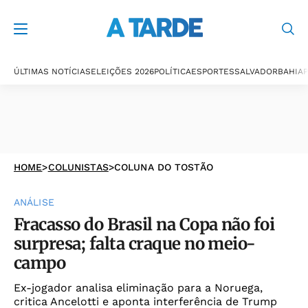
ÚLTIMAS NOTÍCIAS
ELEIÇÕES 2026
POLÍTICA
ESPORTES
SALVADOR
BAHIA
P
HOME
>
COLUNISTAS
>
COLUNA DO TOSTÃO
ANÁLISE
Fracasso do Brasil na Copa não foi
surpresa; falta craque no meio-
campo
Ex-jogador analisa eliminação para a Noruega,
critica Ancelotti e aponta interferência de Trump