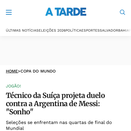
ÚLTIMAS NOTÍCIAS
ELEIÇÕES 2026
POLÍTICA
ESPORTES
SALVADOR
BAHIA
P
HOME
>
COPA DO MUNDO
JOGÃO!
Técnico da Suíça projeta duelo
contra a Argentina de Messi:
"Sonho"
Seleções se enfrentam nas quartas de final do
Mundial