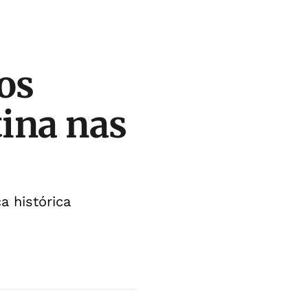
os
tina nas
a histórica