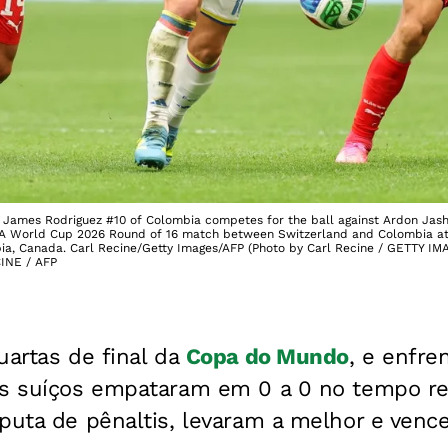
mes Rodriguez #10 of Colombia competes for the ball against Ardon Jasha
IFA World Cup 2026 Round of 16 match between Switzerland and Colombia at
mbia, Canada. Carl Recine/Getty Images/AFP (Photo by Carl Recine / GETTY
CINE / AFP
uartas de final da
Copa do Mundo
, e enfre
Os suíços empataram em 0 a 0 no tempo r
puta de pênaltis, levaram a melhor e vence