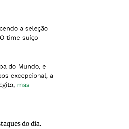
ncendo a seleção
 O time suíço
.
opa do Mundo, e
os excepcional, a
gito,
mas
staques do dia.