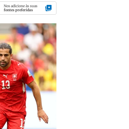
Nos adicione às suas
fontes preferidas