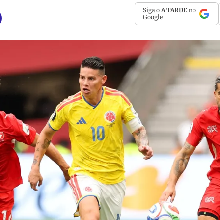
Siga o
A TARDE
no
Google