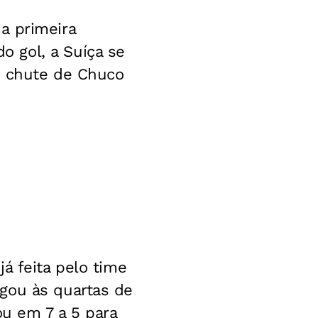
a primeira
 gol, a Suíça se
o chute de Chuco
á feita pelo time
gou às quartas de
ou em 7 a 5 para