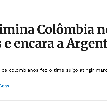
limina Colômbia n
s e encara a Argen
a os colombianos fez o time suíço atingir marc
 Boas