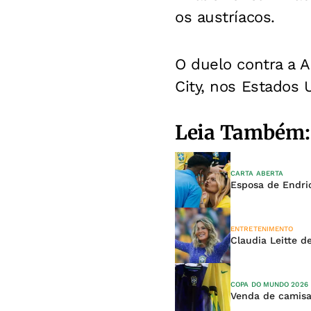
os austríacos.
O duelo contra a 
City, nos Estados 
Leia Também:
CARTA ABERTA
Esposa de Endric
ENTRETENIMENTO
Claudia Leitte 
COPA DO MUNDO 2026
Venda de camisa