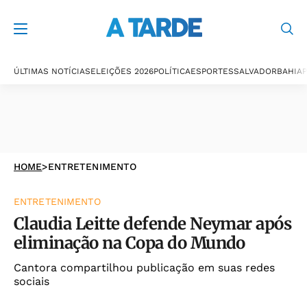
ÚLTIMAS NOTÍCIAS
ELEIÇÕES 2026
POLÍTICA
ESPORTES
SALVADOR
BAHIA
P
HOME
>
ENTRETENIMENTO
ENTRETENIMENTO
Claudia Leitte defende Neymar após
eliminação na Copa do Mundo
Cantora compartilhou publicação em suas redes
sociais