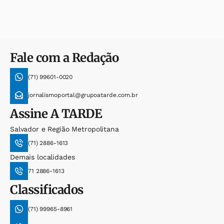
Fale com a Redação
(71) 99601-0020
jornalismoportal@grupoatarde.com.br
Assine
A TARDE
Salvador e Região Metropolitana
(71) 2886-1613
Demais localidades
71 2886-1613
Classificados
(71) 99965-8961