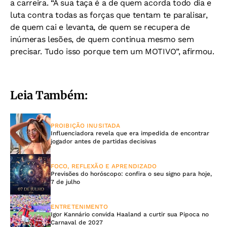
a carreira. “A sua taça é a de quem acorda todo dia e
luta contra todas as forças que tentam te paralisar,
de quem cai e levanta, de quem se recupera de
inúmeras lesões, de quem continua mesmo sem
precisar. Tudo isso porque tem um MOTIVO”, afirmou.
Leia Também:
PROIBIÇÃO INUSITADA
Influenciadora revela que era impedida de encontrar
jogador antes de partidas decisivas
FOCO, REFLEXÃO E APRENDIZADO
Previsões do horóscopo: confira o seu signo para hoje,
7 de julho
ENTRETENIMENTO
Igor Kannário convida Haaland a curtir sua Pipoca no
Carnaval de 2027