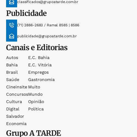
classificados@grupoatarde.com.br
Publicidade
(71) 2886-2683 / Ramal 8585 | 8586
publicidade@grupoatarde.com.br
Canais e Editorias
Autos
E.c. Bahia
Bahia
E.c. Vitória
Brasil
Empregos
Saúde
Gastronomia
Cineinsite
Muito
Concursos
Mundo
Cultura
Opinião
Digital
Política
Salvador
Economia
Grupo
A TARDE