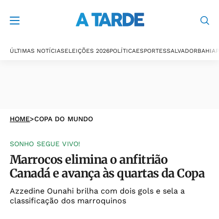
ÚLTIMAS NOTÍCIAS
ELEIÇÕES 2026
POLÍTICA
ESPORTES
SALVADOR
BAHIA
P
HOME
>
COPA DO MUNDO
SONHO SEGUE VIVO!
Marrocos elimina o anfitrião
Canadá e avança às quartas da Copa
Azzedine Ounahi brilha com dois gols e sela a
classificação dos marroquinos