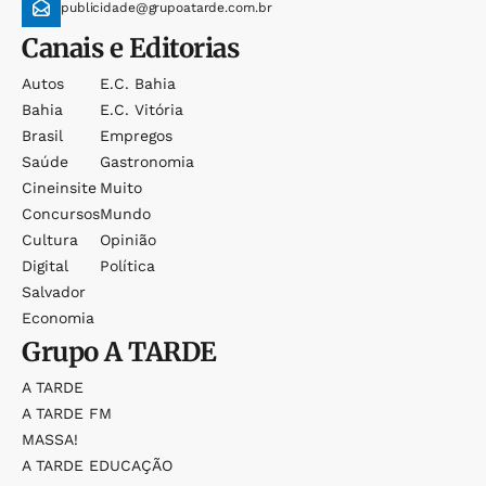
publicidade@grupoatarde.com.br
Canais e Editorias
Autos
E.c. Bahia
Bahia
E.c. Vitória
Brasil
Empregos
Saúde
Gastronomia
Cineinsite
Muito
Concursos
Mundo
Cultura
Opinião
Digital
Política
Salvador
Economia
Grupo
A TARDE
A TARDE
A TARDE FM
MASSA!
A TARDE EDUCAÇÃO