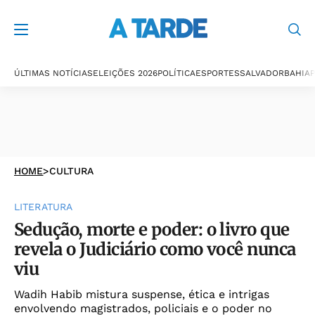
ÚLTIMAS NOTÍCIAS
ELEIÇÕES 2026
POLÍTICA
ESPORTES
SALVADOR
BAHIA
P
HOME
>
CULTURA
LITERATURA
Sedução, morte e poder: o livro que
revela o Judiciário como você nunca
viu
Wadih Habib mistura suspense, ética e intrigas
envolvendo magistrados, policiais e o poder no