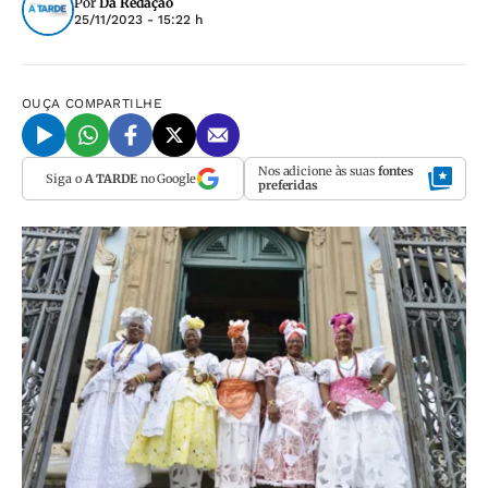
Por
Da Redação
25/11/2023 - 15:22 h
OUÇA
COMPARTILHE
Nos adicione às suas
fontes
Siga o
A TARDE
no Google
preferidas