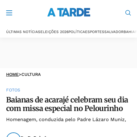
ÚLTIMAS NOTÍCIAS
ELEIÇÕES 2026
POLÍTICA
ESPORTES
SALVADOR
BAHIA
P
HOME
>
CULTURA
FOTOS
Baianas de acarajé celebram seu dia
com missa especial no Pelourinho
Homenagem, conduzida pelo Padre Lázaro Muniz,