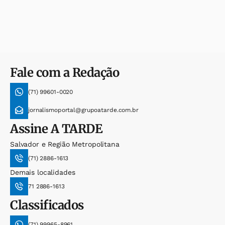
Fale com a Redação
(71) 99601-0020
jornalismoportal@grupoatarde.com.br
Assine
A TARDE
Salvador e Região Metropolitana
(71) 2886-1613
Demais localidades
71 2886-1613
Classificados
(71) 99965-8961