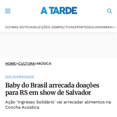
ÚLTIMAS NOTÍCIAS
ELEIÇÕES 2026
POLÍTICA
ESPORTES
SALVADOR
BAHIA
P
HOME
>
CULTURA
>
MÚSICA
SOLIDARIEDADE
Baby do Brasil arrecada doações
para RS em show de Salvador
Ação 'Ingresso Solidário' vai arrecadar alimentos na
Concha Acústica