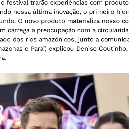
 festival trarão experiências com produtos
indo nossa última inovação, o primeiro hidr
undo. O novo produto materializa nosso 
 carrega a preocupação com a circularida
rado dos rios amazônicos, junto a comunida
azonas e Pará”, explicou Denise Coutinho,
ra.