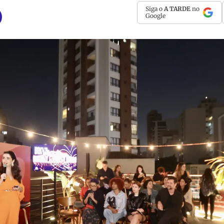
Siga o
A TARDE
no
Google