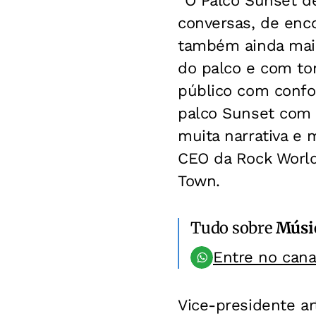
“O Palco Sunset d
conversas, de enc
também ainda maior
do palco e com to
público com confor
palco Sunset com 
muita narrativa e 
CEO da Rock World
Town.
Tudo sobre
Músi
Entre no can
Vice-presidente ar