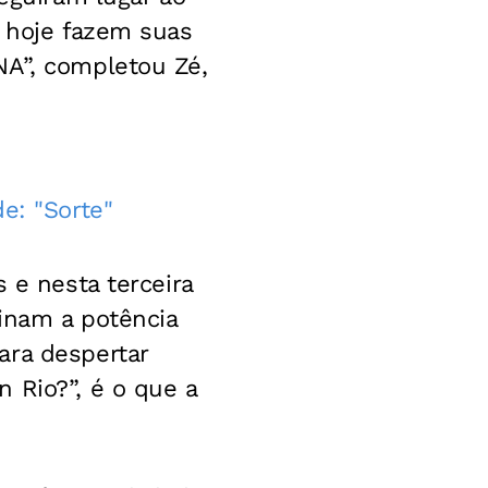
e hoje fazem suas
NA”, completou Zé,
e: "Sorte"
 e nesta terceira
binam a potência
ara despertar
 Rio?”, é o que a