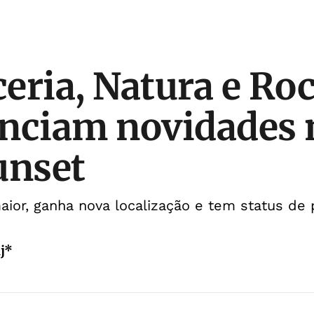
eria, Natura e Roc
nciam novidades 
unset
ior, ganha nova localização e tem status de p
aj*