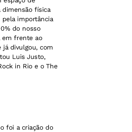
m espaço de
 dimensão física
 pela importância
100% do nosso
a em frente ao
 já divulgou, com
tou Luis Justo,
ock in Rio e o The
o foi a criação do