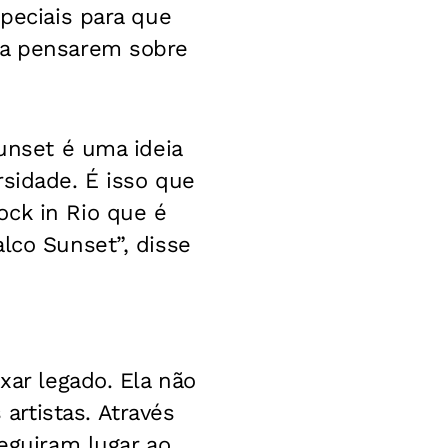
speciais para que
ra pensarem sobre
Sunset é uma ideia
rsidade. É isso que
ock in Rio que é
lco Sunset”, disse
xar legado. Ela não
rtistas. Através
seguiram lugar ao