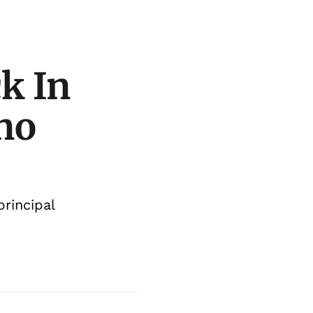
k In
no
rincipal