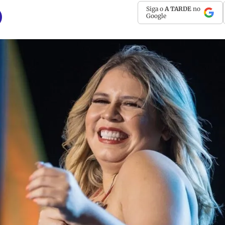
Siga o
A TARDE
no
Google