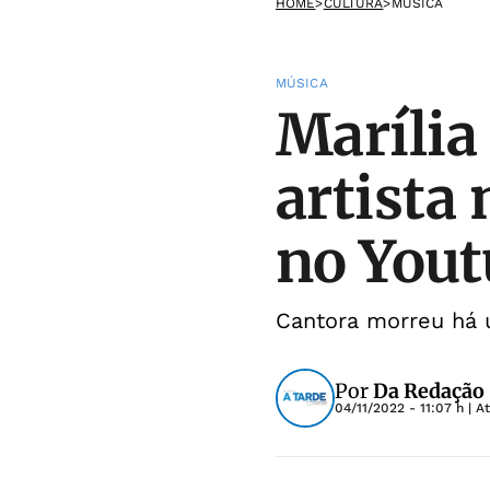
HOME
>
CULTURA
>
MÚSICA
MÚSICA
Marília
artista
no Yout
Cantora morreu há 
Por
Da Redação
04/11/2022 - 11:07 h
| A