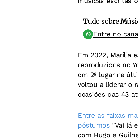
músicas escritas o
Tudo sobre
Músi
Entre no can
Em 2022, Marília e
reproduzidos no Yo
em 2º lugar na últ
voltou a liderar o
ocasiões das 43 at
Entre as faixas m
póstumos
"Vai lá 
com Hugo e Guilhe