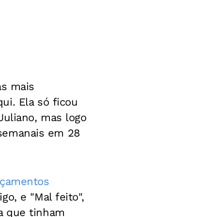
as mais
i. Ela só ficou
Juliano, mas logo
s semanais em 28
ançamentos
o, e "Mal feito",
a que tinham