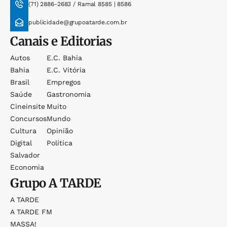
(71) 2886-2683 / Ramal 8585 | 8586
publicidade@grupoatarde.com.br
Canais e Editorias
Autos
E.c. Bahia
Bahia
E.c. Vitória
Brasil
Empregos
Saúde
Gastronomia
Cineinsite
Muito
Concursos
Mundo
Cultura
Opinião
Digital
Política
Salvador
Economia
Grupo
A TARDE
A TARDE
A TARDE FM
MASSA!