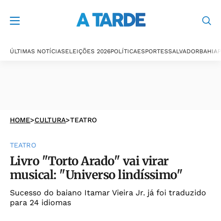
ÚLTIMAS NOTÍCIAS
ELEIÇÕES 2026
POLÍTICA
ESPORTES
SALVADOR
BAHIA
P
HOME
>
CULTURA
>
TEATRO
TEATRO
Livro "Torto Arado" vai virar
musical: "Universo lindíssimo"
Sucesso do baiano Itamar Vieira Jr. já foi traduzido
para 24 idiomas