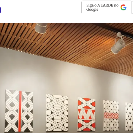
Siga o
A TARDE
no
Google