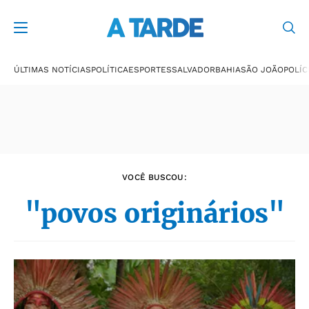
Últimas notícias
ÚLTIMAS NOTÍCIAS
POLÍTICA
ESPORTES
SALVADOR
BAHIA
SÃO JOÃO
POLÍC
VOCÊ BUSCOU:
"povos originários"