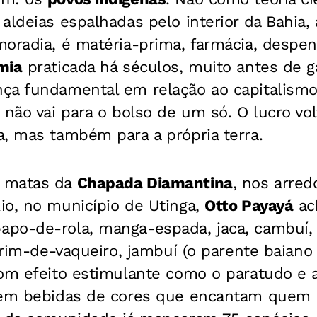
aldeias espalhadas pelo interior da Bahia, 
moradia, é matéria-prima, farmácia, despen
mia
praticada há séculos, muito antes de 
ça fundamental em relação ao capitalismo
 não vai para o bolso de um só. O lucro vol
a, mas também para a própria terra.
 matas da
Chapada Diamantina
, nos arred
io, no município de Utinga,
Otto Payayá
ac
po-de-rola, manga-espada, jaca, cambuí, 
ecrim-de-vaqueiro, jambuí (o parente baian
om efeito estimulante como o paratudo e a 
gem bebidas de cores que encantam quem b