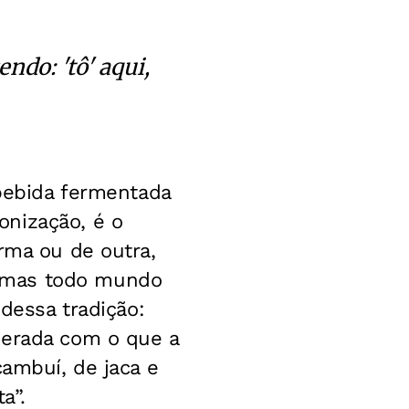
ndo: 'tô' aqui,
 bebida fermentada
onização, é o
rma ou de outra,
, mas todo mundo
 dessa tradição:
perada com o que a
cambuí, de jaca e
a”.