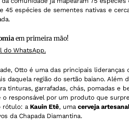
s da comunidade já mapearam 75 espécies 
de 45 espécies de sementes nativas e cerc
ada.
omia
em primeira mão!
al do WhatsApp.
de, Otto é uma das principais lideranças 
is daquela região do sertão baiano. Além d
ra tinturas, garrafadas, chás, pomadas e b
é o responsável por um produto que surp
o rótulo: a
Kauin Etê
, uma
cerveja artesana
os da Chapada Diamantina.