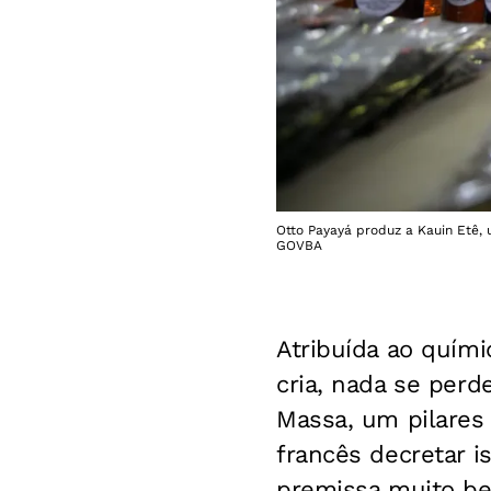
Otto Payayá produz a Kauin Etê, 
GOVBA
Atribuída ao quími
cria, nada se perd
Massa, um pilares
francês decretar i
premissa muito b