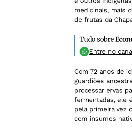
e outros indígena
medicinais, mais 
de frutas da Chap
Tudo sobre
Econ
Entre no can
Com 72 anos de ida
guardiões ancestra
processar ervas pa
fermentadas, ele 
pela primeira vez 
com insumos nativ