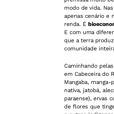
modo de vida. Nas 
apenas cenário e 
renda. É
bioecono
E com uma diferen
que a terra produz
comunidade inteir
Caminhando pelas
em Cabeceira do R
Mangaba, manga-pa
nativa, jatobá, al
paraense), ervas c
de flores que tin