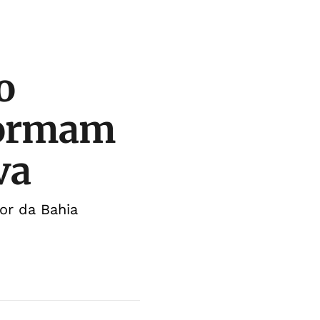
o
formam
va
or da Bahia