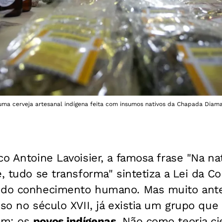
uma cerveja artesanal indígena feita com insumos nativos da Chapada Diama
co Antoine Lavoisier, a famosa frase "Na na
e, tudo se transforma" sintetiza a Lei da C
 do conhecimento humano. Mas muito ante
sso no século XVII, já existia um grupo que
em: os
povos indígenas
. Não como teoria c