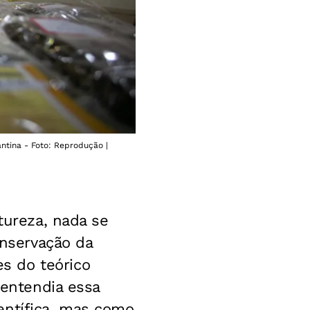
ntina - Foto: Reprodução |
tureza, nada se
onservação da
s do teórico
 entendia essa
ientífica, mas como