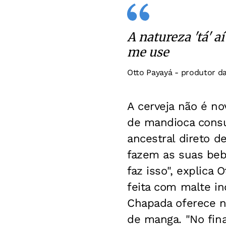
A natureza 'tá' a
me use
Otto Payayá - produtor d
A cerveja não é no
de mandioca consu
ancestral direto d
fazem as suas be
faz isso", explica
feita com malte i
Chapada oferece na
de manga. "No fina