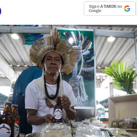
Siga o
A TARDE
no
Google