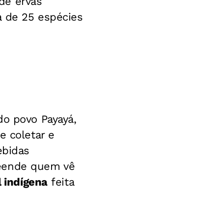
de ervas
a de 25 espécies
do povo Payayá,
e coletar e
ebidas
reende quem vê
l indígena
feita