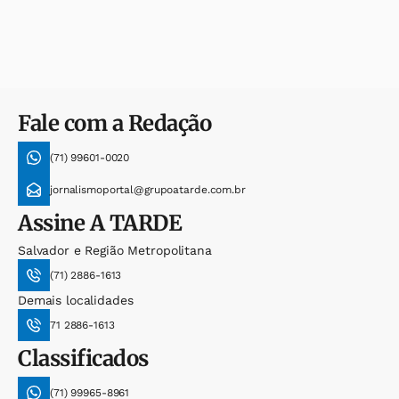
Fale com a Redação
(71) 99601-0020
jornalismoportal@grupoatarde.com.br
Assine
A TARDE
Salvador e Região Metropolitana
(71) 2886-1613
Demais localidades
71 2886-1613
Classificados
(71) 99965-8961