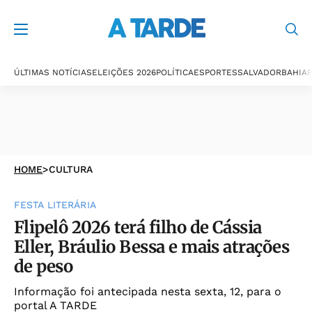
ÚLTIMAS NOTÍCIAS
ELEIÇÕES 2026
POLÍTICA
ESPORTES
SALVADOR
BAHIA
P
HOME
>
CULTURA
FESTA LITERÁRIA
Flipelô 2026 terá filho de Cássia
Eller, Bráulio Bessa e mais atrações
de peso
Informação foi antecipada nesta sexta, 12, para o
portal A TARDE