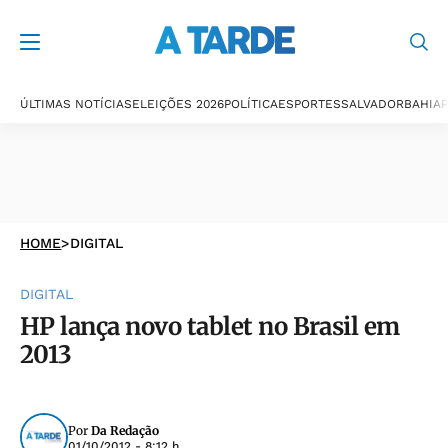
ÚLTIMAS NOTÍCIAS
ELEIÇÕES 2026
POLÍTICA
ESPORTES
SALVADOR
BAHIA
P
HOME
>
DIGITAL
DIGITAL
HP lança novo tablet no Brasil em
2013
Por
Da Redação
01/10/2012 - 8:12 h