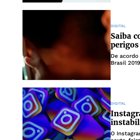
social."Ap
DIGITAL
Saiba c
perigos
De acordo 
Brasil 201
adolescent
divulgada 
(CGI.br), 
DIGITAL
Instagr
instabi
O Instagra