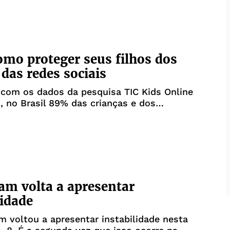
rendemos muito ao enfrentar quest
omo proteger seus filhos dos
 das redes sociais
com os dados da pesquisa TIC Kids Online
9, no Brasil 89% das crianças e dos
es são usuários de Internet. A informação foi
pelo Comitê Gestor da Internet no Brasil
por meio do Centro Regional de Estudos pa
am volta a apresentar
lidade
m voltou a apresentar instabilidade nesta