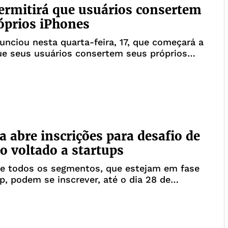
ermitirá que usuários consertem
óprios iPhones
unciou nesta quarta-feira, 17, que começará a
ue seus usuários consertem seus próprios
os comprados da gigante do Vale do Silício,
ssão considerada como uma vitória pelos
 dos direitos dos consumidores.Por
 abre inscrições para desafio de
o voltado a startups
de todos os segmentos, que estejam em fase
p, podem se inscrever, até o dia 28 de
no desafio do GPA Labs, laboratório de
do GPA. O processo consiste nas empresas
rem soluções que contribuam com o aumento