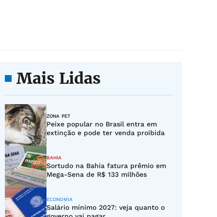
Mais Lidas
ZONA PET
Peixe popular no Brasil entra em
extinção e pode ter venda proibida
BAHIA
Sortudo na Bahia fatura prêmio em
Mega-Sena de R$ 133 milhões
ECONOMIA
Salário mínimo 2027: veja quanto o
governo vai pagar