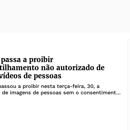
 passa a proibir
ilhamento não autorizado de
 vídeos de pessoas
passou a proibir nesta terça-feira, 30, a
o de imagens de pessoas sem o consentimento
egra completa o impedimento do
hamento não autorizado de dados privados de
, como números de telefone e endereços.Além