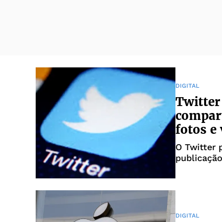
DIGITAL
Twitter
compart
fotos e
O Twitter 
publicaçã
delas. A r
compartil
terceiros
de
DIGITAL