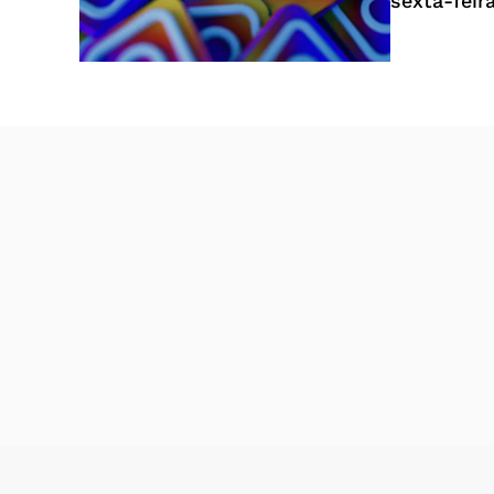
sexta-feir
semana. No
dificuldad
do feed e 