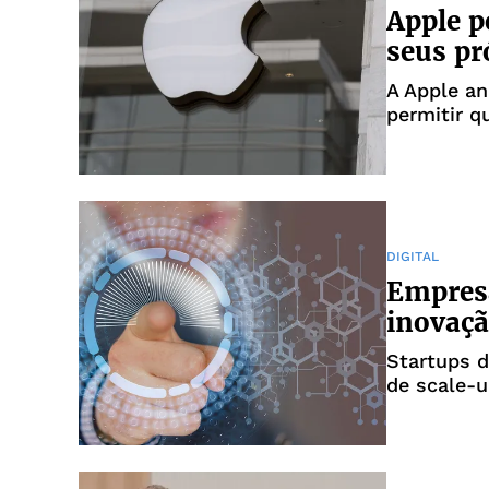
Apple p
seus pr
A Apple an
permitir q
dispositiv
uma conce
defensores
DIGITAL
Empresa
inovaçã
Startups 
de scale-u
novembro, 
inovação 
apresenta
da b