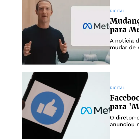
DIGITAL
Mudanç
para Me
A notícia 
mudar de n
O anúncio,
companhia
memes nas
DIGITAL
Facebo
para 'M
O diretor-
anunciou n
mãe mudará
além das a