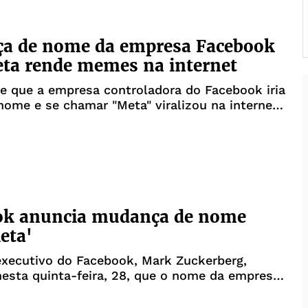
a de nome da empresa Facebook
ta rende memes na internet
de que a empresa controladora do Facebook iria
ome e se chamar "Meta" viralizou na internet,
 feito nesta quinta-feira, 28, pelo CEO da
, Mark Zuckerberg, rendeu comentários e
 redes sociais.No entanto, a mu
ok anuncia mudança de nome
eta'
executivo do Facebook, Mark Zuckerberg,
esta quinta-feira, 28, que o nome da empresa-
 para "Meta" para representar um futuro para
tribulações enfrentadas pela gigante rede