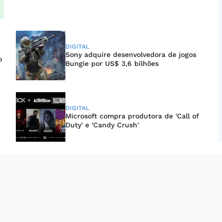
DIGITAL
Sony adquire desenvolvedora de jogos
o
Bungie por US$ 3,6 bilhões
DIGITAL
Microsoft compra produtora de 'Call of
Duty' e 'Candy Crush'