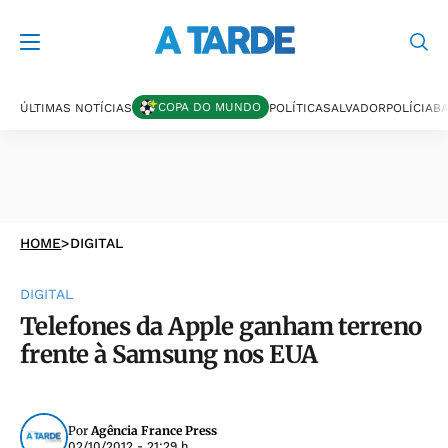
COPA DO MUNDO
ÚLTIMAS NOTÍCIAS
POLÍTICA
SALVADOR
POLÍCIA
BA
HOME
>
DIGITAL
DIGITAL
Telefones da Apple ganham terreno
frente à Samsung nos EUA
Por
Agência France Press
02/10/2012 - 21:29 h