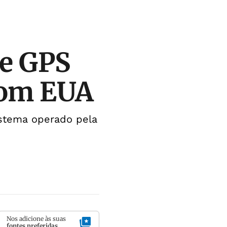
de GPS
com EUA
sistema operado pela
Nos adicione às suas
fontes preferidas