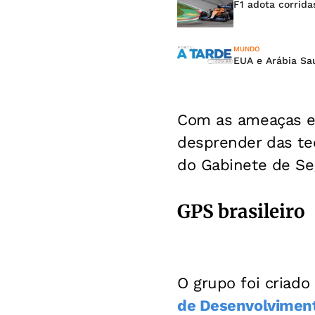
F1 adota corrida
MUNDO
EUA e Arábia Sa
Com as ameaças e 
desprender das te
do Gabinete de Seg
GPS brasileiro
O grupo foi criado
de Desenvolviment