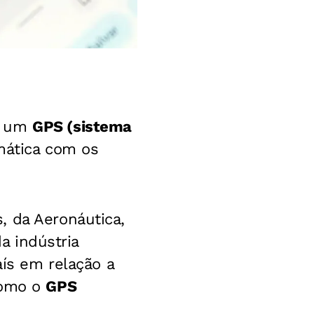
e um
GPS (sistema
mática com os
, da Aeronáutica,
da indústria
aís em relação a
como o
GPS