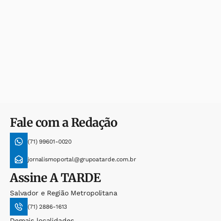
Fale com a Redação
(71) 99601-0020
jornalismoportal@grupoatarde.com.br
Assine
A TARDE
Salvador e Região Metropolitana
(71) 2886-1613
Demais localidades