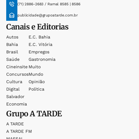
(71) 2886-2683 / Ramal 8585 | 8586
publicidade@grupoatarde.com.br
Canais e Editorias
Autos
E.c. Bahia
Bahia
E.c. Vitória
Brasil
Empregos
Saúde
Gastronomia
Cineinsite
Muito
Concursos
Mundo
Cultura
Opinião
Digital
Política
Salvador
Economia
Grupo
A TARDE
A TARDE
A TARDE FM
MASSA!