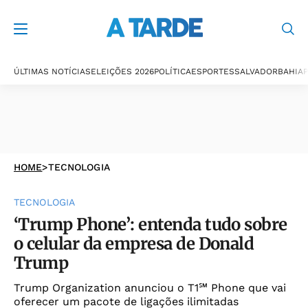
ÚLTIMAS NOTÍCIAS
ELEIÇÕES 2026
POLÍTICA
ESPORTES
SALVADOR
BAHIA
P
HOME
>
TECNOLOGIA
TECNOLOGIA
‘Trump Phone’: entenda tudo sobre
o celular da empresa de Donald
Trump
Trump Organization anunciou o T1℠ Phone que vai
oferecer um pacote de ligações ilimitadas