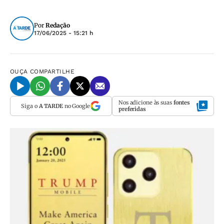
Por
Redação
17/06/2025 - 15:21 h
OUÇA
COMPARTILHE
Nos adicione às suas
fontes
Siga o
A TARDE
no Google
preferidas