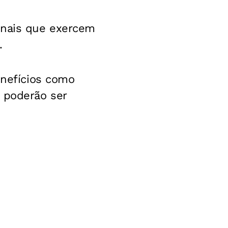
onais que exercem
.
enefícios como
 poderão ser