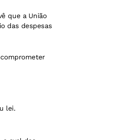
evê que a União
eio das despesas
o comprometer
 lei.