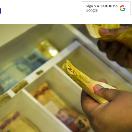
Siga o
A TARDE
no
Google