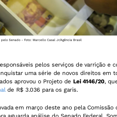
 pelo Senado - Foto: Marcello Casal Jr/Agência Brasil
esponsáveis pelos serviços de varrição e c
quistar uma série de novos direitos em to
ados aprovou o Projeto de
Lei 4146/20
, qu
nal
de R$ 3.036 para os garis.
rovada em março deste ano pela Comissão d
ora aguarda análise do Senado Federal. So