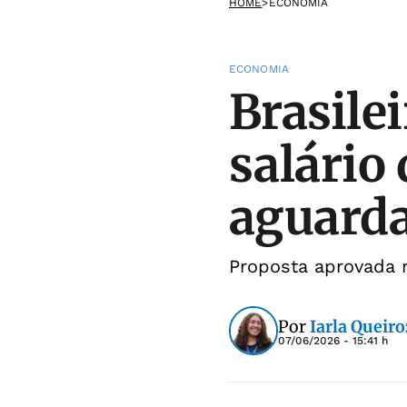
HOME
>
ECONOMIA
ECONOMIA
Brasile
salário 
aguarda
Proposta aprovada n
Por
Iarla Queiro
07/06/2026 - 15:41 h