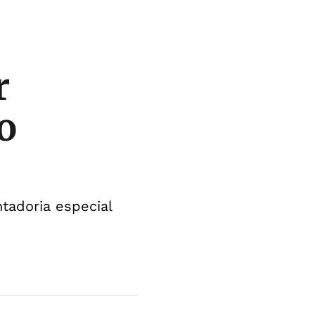
r
o
tadoria especial