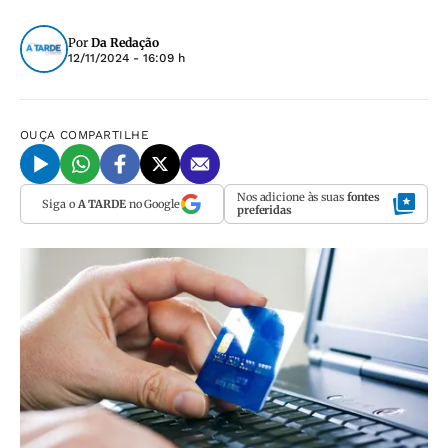
Por
Da Redação
12/11/2024 - 16:09 h
OUÇA
COMPARTILHE
Nos adicione às suas
fontes
Siga o
A TARDE
no Google
preferidas