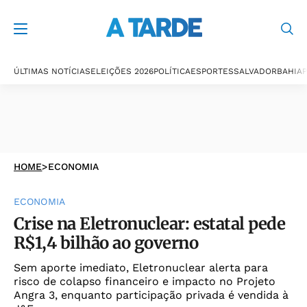
ÚLTIMAS NOTÍCIAS
ELEIÇÕES 2026
POLÍTICA
ESPORTES
SALVADOR
BAHIA
P
HOME
>
ECONOMIA
ECONOMIA
Crise na Eletronuclear: estatal pede
R$1,4 bilhão ao governo
Sem aporte imediato, Eletronuclear alerta para
risco de colapso financeiro e impacto no Projeto
Angra 3, enquanto participação privada é vendida à