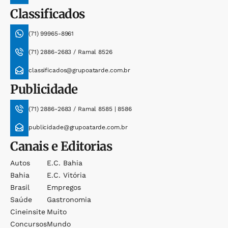
Classificados
(71) 99965-8961
(71) 2886-2683 / Ramal 8526
classificados@grupoatarde.com.br
Publicidade
(71) 2886-2683 / Ramal 8585 | 8586
publicidade@grupoatarde.com.br
Canais e Editorias
Autos
E.c. Bahia
Bahia
E.c. Vitória
Brasil
Empregos
Saúde
Gastronomia
Cineinsite
Muito
Concursos
Mundo