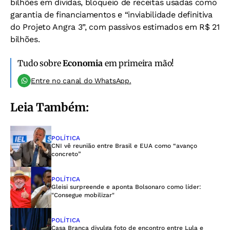
bilhões em dívidas, bloqueio de receitas usadas como
garantia de financiamentos e “inviabilidade definitiva
do Projeto Angra 3”, com passivos estimados em R$ 21
bilhões.
Tudo sobre
Economia
em primeira mão!
Entre no canal do WhatsApp.
Leia Também:
POLÍTICA
CNI vê reunião entre Brasil e EUA como “avanço
concreto”
POLÍTICA
Gleisi surpreende e aponta Bolsonaro como líder:
"Consegue mobilizar"
POLÍTICA
Casa Branca divulga foto de encontro entre Lula e