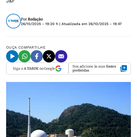
J&F
Por
Redação
26/10/2025 - 19:20 h
| Atualizada em
26/10/2025 - 19:47
OUÇA
COMPARTILHE
Nos adicione às suas
fontes
Siga o
A TARDE
no Google
preferidas