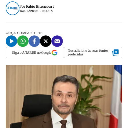
Por
Fábio Bitencourt
16/06/2026 - 5:45 h
OUÇA
COMPARTILHE
Nos adicione às suas
fontes
Siga o
A TARDE
no Google
preferidas