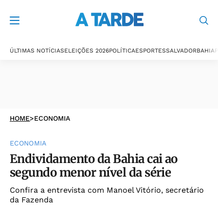
ÚLTIMAS NOTÍCIAS
ELEIÇÕES 2026
POLÍTICA
ESPORTES
SALVADOR
BAHIA
P
HOME
>
ECONOMIA
ECONOMIA
Endividamento da Bahia cai ao
segundo menor nível da série
Confira a entrevista com Manoel Vitório, secretário
da Fazenda