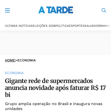
ÚLTIMAS NOTÍCIAS
ELEIÇÕES 2026
POLÍTICA
ESPORTES
SALVADOR
BAHIA
P
HOME
>
ECONOMIA
ECONOMIA
Gigante rede de supermercados
anuncia novidade após faturar R$ 17
bi
Grupo amplia operação no Brasil e inaugura novas
unidades