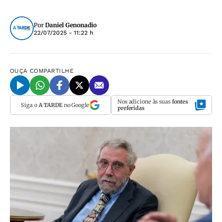
Por
Daniel Genonadio
22/07/2025 - 11:22 h
OUÇA
COMPARTILHE
Nos adicione às suas
fontes
Siga o
A TARDE
no Google
preferidas