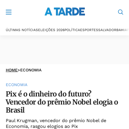
ÚLTIMAS NOTÍCIAS
ELEIÇÕES 2026
POLÍTICA
ESPORTES
SALVADOR
BAHIA
P
HOME
>
ECONOMIA
ECONOMIA
Pix é o dinheiro do futuro?
Vencedor do prêmio Nobel elogia o
Brasil
Paul Krugman, vencedor do prêmio Nobel de
Economia, rasgou elogios ao Pix