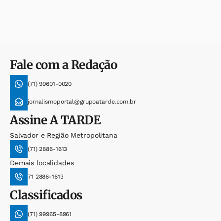
Fale com a Redação
(71) 99601-0020
jornalismoportal@grupoatarde.com.br
Assine
A TARDE
Salvador e Região Metropolitana
(71) 2886-1613
Demais localidades
71 2886-1613
Classificados
(71) 99965-8961