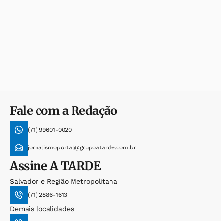
Fale com a Redação
(71) 99601-0020
jornalismoportal@grupoatarde.com.br
Assine
A TARDE
Salvador e Região Metropolitana
(71) 2886-1613
Demais localidades