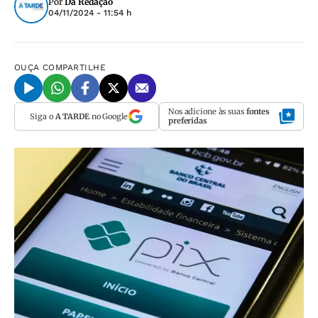
Por
Da Redação
04/11/2024 - 11:54 h
OUÇA
COMPARTILHE
Nos adicione às suas
fontes
Siga o
A TARDE
no Google
preferidas