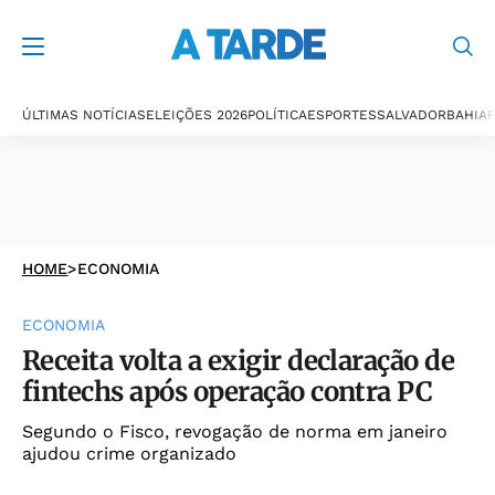
ÚLTIMAS NOTÍCIAS
ELEIÇÕES 2026
POLÍTICA
ESPORTES
SALVADOR
BAHIA
P
HOME
>
ECONOMIA
ECONOMIA
Receita volta a exigir declaração de
fintechs após operação contra PC
Segundo o Fisco, revogação de norma em janeiro
ajudou crime organizado