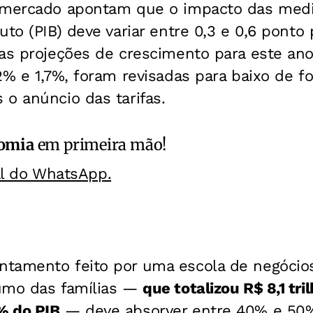
 mercado apontam que o impacto das medi
uto (PIB) deve variar entre 0,3 e 0,6 ponto
 as projeções de crescimento para este ano
2% e 1,7%, foram revisadas para baixo de f
o anúncio das tarifas.
omia
em primeira mão!
al do WhatsApp.
tamento feito por uma escola de negócios
umo das famílias —
que totalizou R$ 8,1 tr
% do PIB
— deve absorver entre 40% e 50