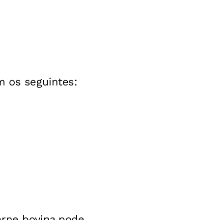
m os seguintes:
arne bovina pode