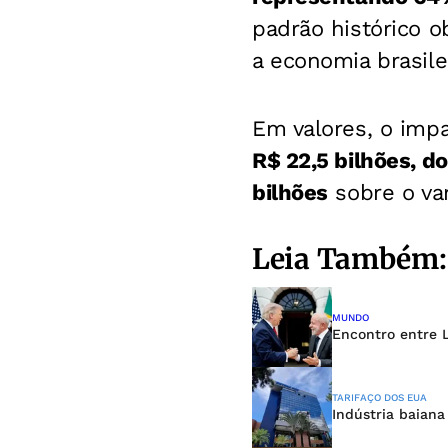
padrão histórico 
a economia brasilei
Em valores, o im
R$ 22,5 bilhões, do
bilhões
sobre o var
Leia Também:
MUNDO
Encontro entre L
TARIFAÇO DOS EUA
Indústria baiana