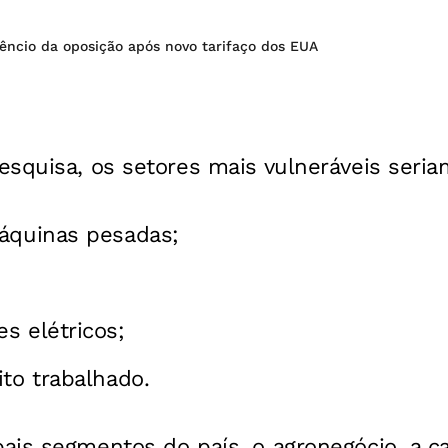
lêncio da oposição após novo tarifaço dos EUA
squisa, os setores mais vulneráveis seria
máquinas pesadas;
s elétricos;
ito trabalhado.
ais segmentos do país, o agronegócio, a c