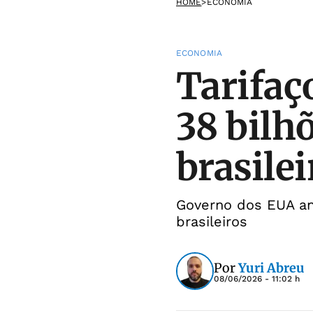
HOME
>
ECONOMIA
ECONOMIA
Tarifaç
38 bilh
brasilei
Governo dos EUA an
brasileiros
Por
Yuri Abreu
08/06/2026 - 11:02 h