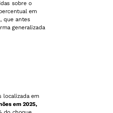
das sobre o
 percentual em
, que antes
orma generalizada
 localizada em
ilhões em 2025,
% do choque,