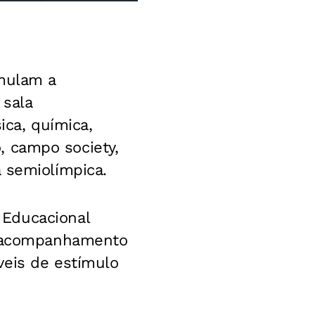
imulam a
 sala
ica, química,
o, campo society,
 semiolímpica.
 Educacional
te acompanhamento
veis de estímulo