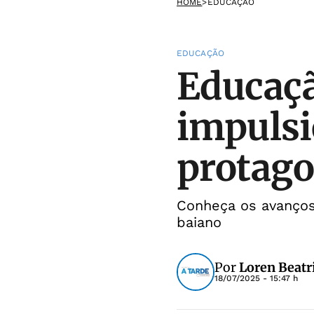
HOME
>
EDUCAÇÃO
EDUCAÇÃO
Educaçã
impulsi
protag
Conheça os avanços
baiano
Por
Loren Beatr
18/07/2025 - 15:47 h