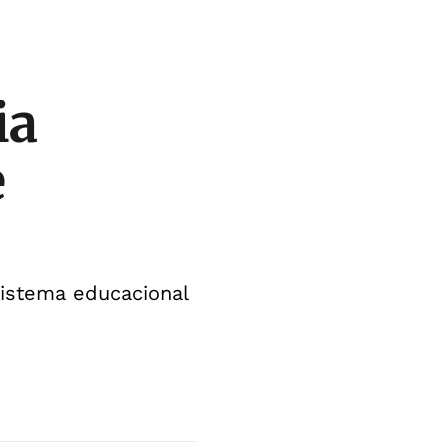
ia
e
istema educacional