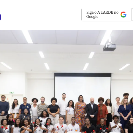
Siga o
A TARDE
no
Google