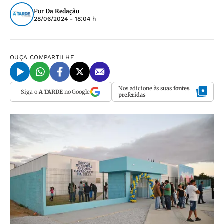
Por
Da Redação
28/06/2024 - 18:04 h
OUÇA
COMPARTILHE
Nos adicione às suas
fontes
Siga o
A TARDE
no Google
preferidas