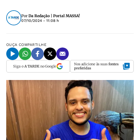
Por
Da Redação | Portal MASSA!
07/10/2024 - 11:08 h
OUÇA
COMPARTILHE
Nos adicione às suas
fontes
Siga o
A TARDE
no Google
preferidas