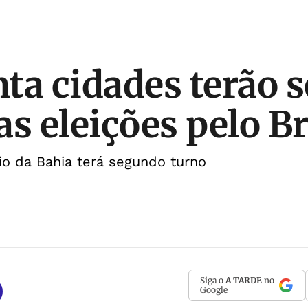
ta cidades terão 
s eleições pelo Br
o da Bahia terá segundo turno
Siga o
A TARDE
no
Google