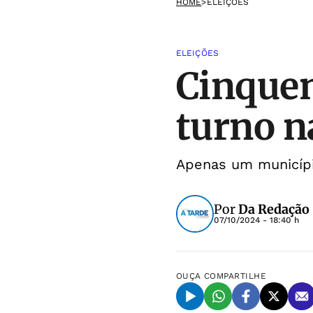
HOME
>
ELEIÇÕES
ELEIÇÕES
Cinquen
turno na
Apenas um municípi
Por
Da Redação
07/10/2024 - 18:40 h
OUÇA
COMPARTILHE