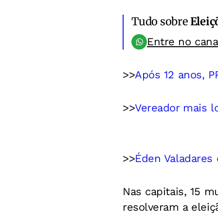
Tudo sobre
Eleiç
Entre no can
>>
Após 12 anos, P
>>
Vereador mais l
>>
Éden Valadares
Nas capitais, 15 m
resolveram a eleiç