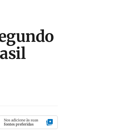
segundo
asil
Nos adicione às suas
fontes preferidas