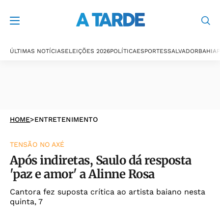
ÚLTIMAS NOTÍCIAS
ELEIÇÕES 2026
POLÍTICA
ESPORTES
SALVADOR
BAHIA
P
HOME
>
ENTRETENIMENTO
TENSÃO NO AXÉ
Após indiretas, Saulo dá resposta
'paz e amor' a Alinne Rosa
Cantora fez suposta crítica ao artista baiano nesta
quinta, 7