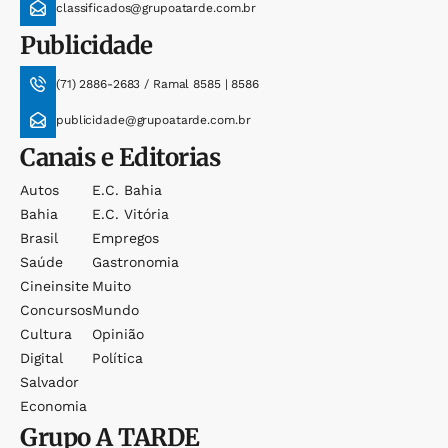
classificados@grupoatarde.com.br
Publicidade
(71) 2886-2683 / Ramal 8585 | 8586
publicidade@grupoatarde.com.br
Canais e Editorias
Autos
E.c. Bahia
Bahia
E.c. Vitória
Brasil
Empregos
Saúde
Gastronomia
Cineinsite
Muito
Concursos
Mundo
Cultura
Opinião
Digital
Política
Salvador
Economia
Grupo
A TARDE