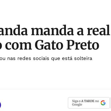
anda manda a real
 com Gato Preto
ou nas redes sociais que está solteira
Siga o
A TARDE
no
Google