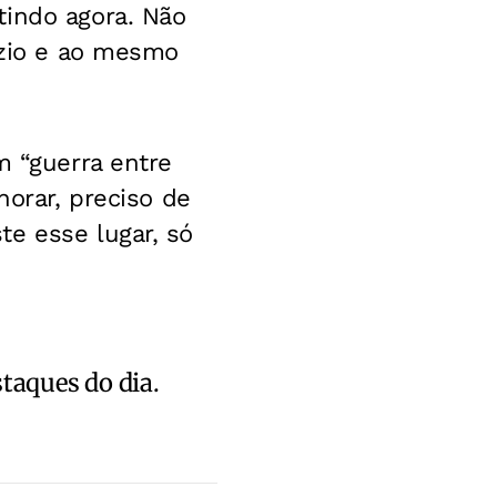
tindo agora. Não
azio e ao mesmo
m “guerra entre
horar, preciso de
e esse lugar, só
staques do dia.