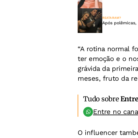
REATARAM?
Após polêmicas,
“A rotina normal 
ter emoção e o nos
grávida da primeir
meses, fruto da r
Tudo sobre
Entr
Entre no can
O influencer tamb