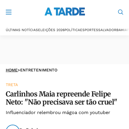
ÚLTIMAS NOTÍCIAS
ELEIÇÕES 2026
POLÍTICA
ESPORTES
SALVADOR
BAHIA
P
HOME
>
ENTRETENIMENTO
TRETA
Carlinhos Maia repreende Felipe
Neto: "Não precisava ser tão cruel"
Influenciador relembrou mágoa com youtuber