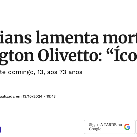
ians lamenta mor
ton Olivetto: “Íc
te domingo, 13, aos 73 anos
tualizada em
13/10/2024 - 19:43
Siga o
A TARDE
no
Google