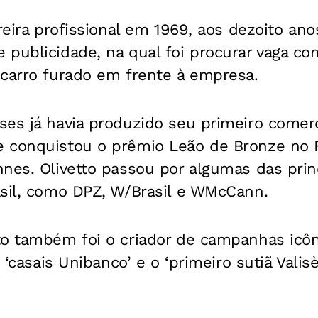
rreira profissional em 1969, aos dezoito an
publicidade, na qual foi procurar vaga com
 carro furado em frente à empresa.
es já havia produzido seu primeiro comerc
 conquistou o prêmio Leão de Bronze no F
nes. Olivetto passou por algumas das prin
asil, como DPZ, W/Brasil e WMcCann.
to também foi o criador de campanhas icô
s ‘casais Unibanco’ e o ‘primeiro sutiã Valisè