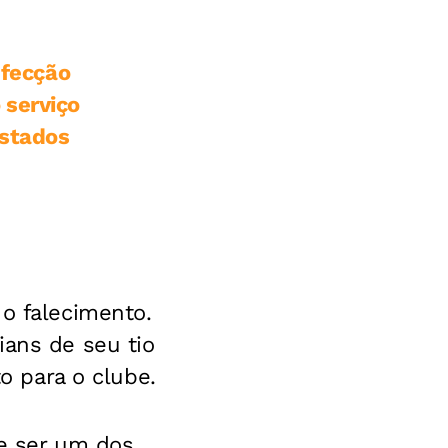
nfecção
 serviço
estados
 o falecimento.
ians de seu tio
to para o clube.
de ser um dos