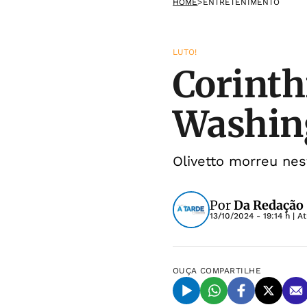
HOME
>
ENTRETENIMENTO
LUTO!
Corinth
Washing
Olivetto morreu nes
Por
Da Redação
13/10/2024 - 19:14 h
| A
OUÇA
COMPARTILHE