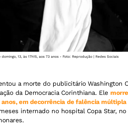
 domingo, 13, às 17h15, aos 73 anos - Foto: Reprodução | Redes Sociais
ntou a morte do publicitário Washington Ol
iação da Democracia Corinthiana. Ele
morre
73 anos, em decorrência de falência múltipla
meses internado no hospital Copa Star, no 
monares.