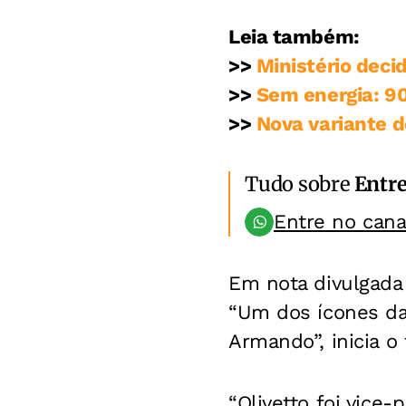
Leia também:
>>
Ministério deci
>>
Sem energia: 90
>>
Nova variante d
Tudo sobre
Entr
Entre no can
Em nota divulgada 
“Um dos ícones da 
Armando”, inicia o 
“Olivetto foi vice