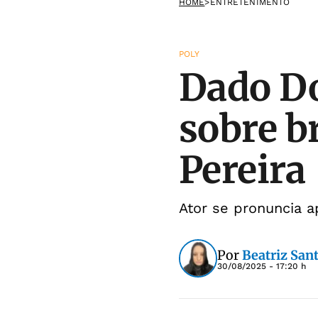
HOME
>
ENTRETENIMENTO
POLY
Dado Do
sobre b
Pereira
Ator se pronuncia 
Por
Beatriz San
30/08/2025 - 17:20 h