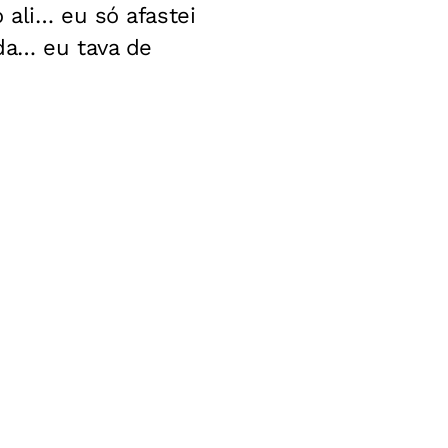
 ali… eu só afastei
da… eu tava de