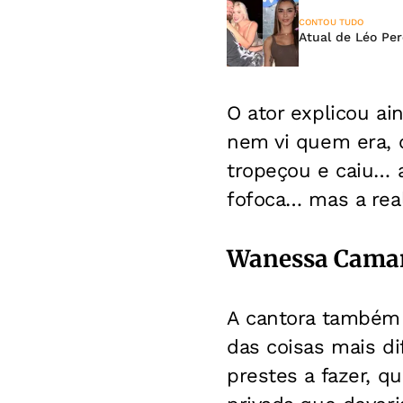
CONTOU TUDO
Atual de Léo Per
O ator explicou ai
nem vi quem era, 
tropeçou e caiu… a
fofoca… mas a real
Wanessa Camar
A cantora também 
das coisas mais di
prestes a fazer, q