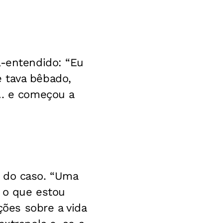
l-entendido: “Eu
 tava bêbado,
s… e começou a
o do caso. “Uma
é o que estou
ções sobre a vida