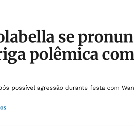
labella se pronun
riga polêmica co
após possível agressão durante festa com W
tos