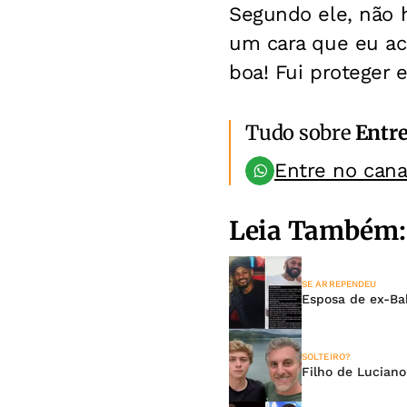
Segundo ele, não h
um cara que eu ac
boa! Fui proteger e
Tudo sobre
Entr
Entre no can
Leia Também:
SE ARREPENDEU
Esposa de ex-Bah
SOLTEIRO?
Filho de Lucian