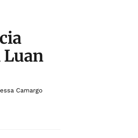
cia
m Luan
anessa Camargo