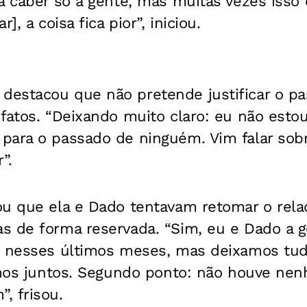
a caber só a gente, mas muitas vezes isso e
], a coisa fica pior”, iniciou.
destacou que não pretende justificar o p
 fatos. “Deixando muito claro: eu não est
para o passado de ninguém. Vim falar sobr
”.
ou que ela e Dado tentavam retomar o rel
s de forma reservada. “Sim, eu e Dado a g
o nesses últimos meses, mas deixamos tud
vamos juntos. Segundo ponto: não houve n
, frisou.