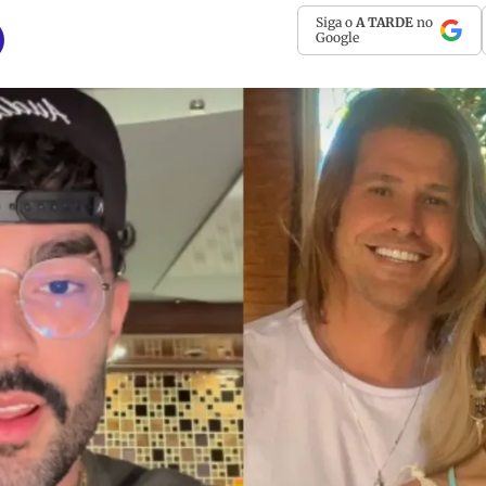
Siga o
A TARDE
no
Google