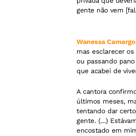
privada que deveri
gente não vem [falar
Wanessa Camargo
mas esclarecer os
ou passando pano 
que acabei de viver
A cantora confirm
últimos meses, ma
tentando dar cert
gente. (...) Está
encostado em mim”