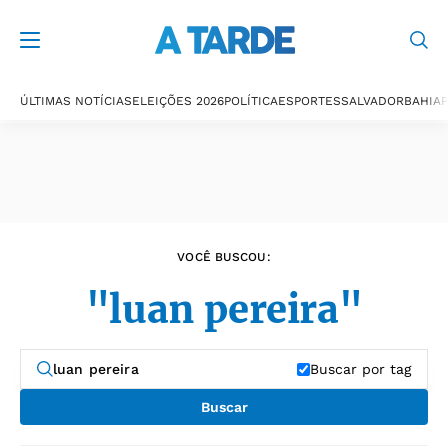
Últimas notícias
ÚLTIMAS NOTÍCIAS
ELEIÇÕES 2026
POLÍTICA
ESPORTES
SALVADOR
BAHIA
P
VOCÊ BUSCOU:
"luan pereira"
Buscar por tag
Buscar