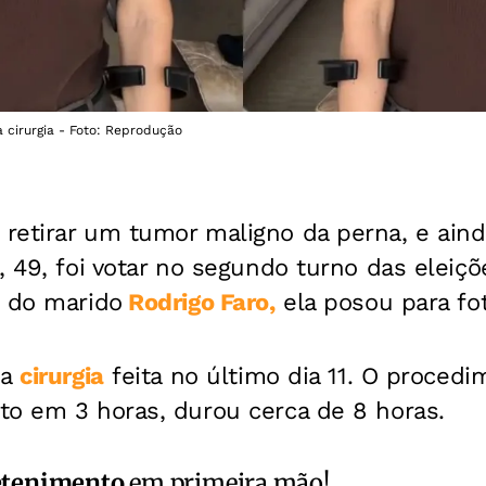
 cirurgia - Foto: Reprodução
retirar um tumor maligno da perna, e ain
, 49, foi votar no segundo turno das eleiç
o do marido
Rodrigo Faro,
ela posou para fo
da
cirurgia
feita no último dia 11. O procedi
to em 3 horas, durou cerca de 8 horas.
etenimento
em primeira mão!