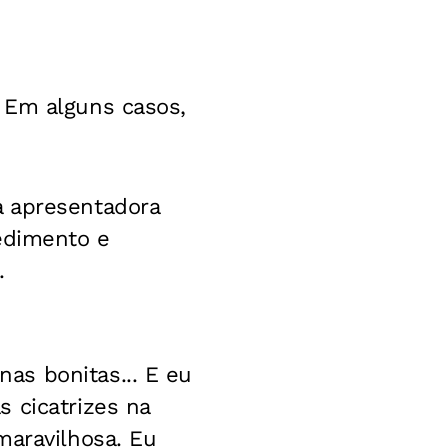
 Em alguns casos,
a apresentadora
cedimento e
.
as bonitas... E eu
 cicatrizes na
maravilhosa. Eu