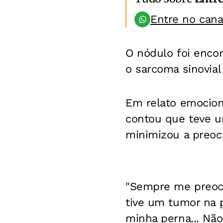
Entre no can
O nódulo foi enco
o sarcoma sinovial
Em relato emocion
contou que teve u
minimizou a preoc
"Sempre me preocu
tive um tumor na p
minha perna... Não