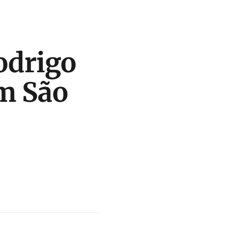
odrigo
em São