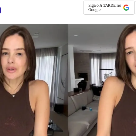
Siga o
A TARDE
no
Google