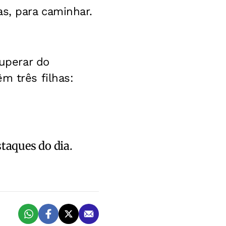
s, para caminhar.
cuperar do
m três filhas:
staques do dia.