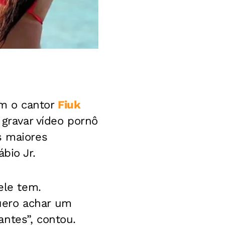
om o cantor
Fiuk
 gravar vídeo pornô
s maiores
bio Jr.
ele tem.
uero achar um
ntes”, contou.