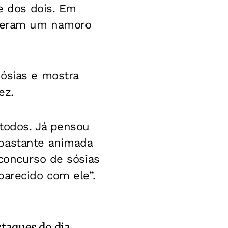
de dos dois. Em
tiveram um namoro
sósias e mostra
ez.
 todos. Já pensou
 bastante animada
 concurso de sósias
parecido com ele”.
staques do dia.