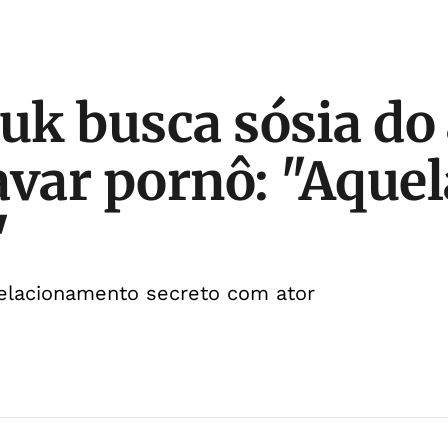
iuk busca sósia do
avar pornô: "Aquel
"
relacionamento secreto com ator