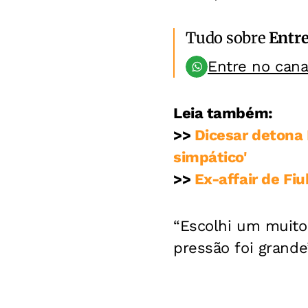
Tudo sobre
Entr
Entre no can
Leia também:
>>
Dicesar detona
simpático'
>>
Ex-affair de Fi
“Escolhi um muito 
pressão foi grande”