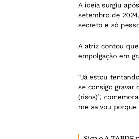
A ideia surgiu apó
setembro de 2024,
secreto e só pess
A atriz contou qu
empolgação em gra
“Já estou tentand
se consigo gravar
(risos)”, comemora
me salvou porque r
Siga o A TARDE 