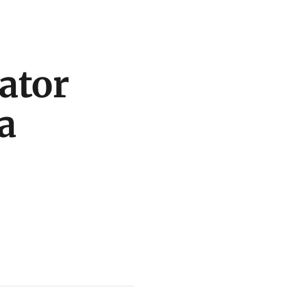
 ator
a