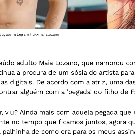
dução/Instagram fiuk/maiialozano
teúdo adulto Maia Lozano, que namorou c
tinua a procura de um sósia do artista para
s digitais. De acordo com a atriz, uma da
ontrar alguém com a 'pegada' do filho de Fá
rar, viu? Ainda mais com aquela pegada que 
te no tempo que ficamos juntos, agora q
a palhinha de como era para os meus assina