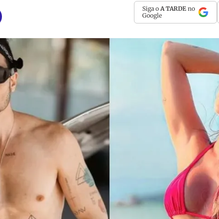
Siga o
A TARDE
no
Google