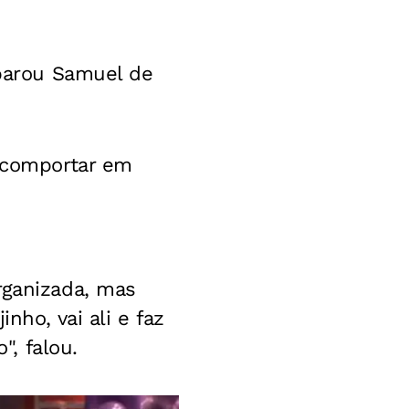
sparou Samuel de
 comportar em
rganizada, mas
nho, vai ali e faz
", falou.