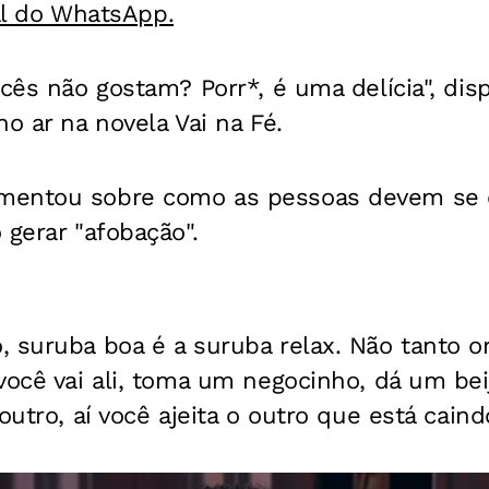
al do WhatsApp.
ocês não gostam? Porr*, é uma delícia", di
no ar na novela Vai na Fé.
mentou sobre como as pessoas devem se
 gerar "afobação".
 suruba boa é a suruba relax. Não tanto o
ocê vai ali, toma um negocinho, dá um beiji
outro, aí você ajeita o outro que está caindo