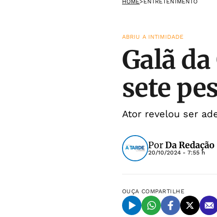
HOME
>
ENTRETENIMENTO
ABRIU A INTIMIDADE
Galã da
sete pe
Ator revelou ser a
Por
Da Redação
20/10/2024 - 7:55 h
OUÇA
COMPARTILHE