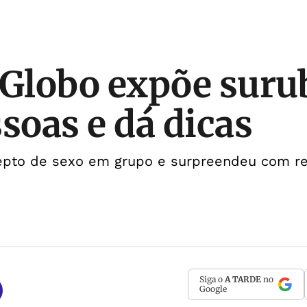
 Globo expõe sur
ssoas e dá dicas
depto de sexo em grupo e surpreendeu com r
Siga o
A TARDE
no
Google