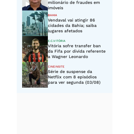
milionário de fraudes em
imóveis
BAHIA
Vendaval vai atingir 86
cidades da Bahia; saiba
lugares afetados
E.C.VITÓRIA
Vitória sofre transfer ban
da Fifa por dívida referente
a Wagner Leonardo
CINEINSITE
Série de suspense da
Netflix com 8 episódios
para ver segunda (03/08)