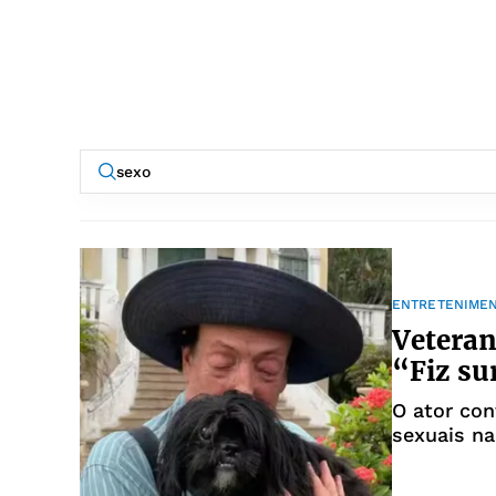
ENTRETENIME
Veteran
“Fiz su
O ator con
sexuais na