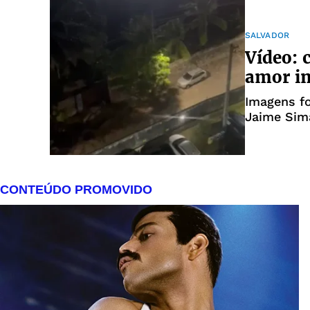
SALVADOR
Vídeo: 
amor in
Imagens f
Jaime Sim