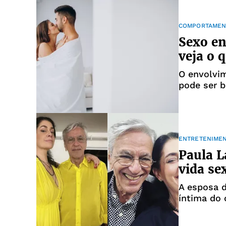
COMPORTAMEN
Sexo en
veja o q
O envolvi
pode ser 
ENTRETENIME
Paula L
vida se
A esposa d
íntima do 