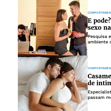
COMPORTAMEN
E pode?
sexo na
Pesquisa e
ambiente 
COMPORTAMEN
Casamen
de inti
Especialis
passam me