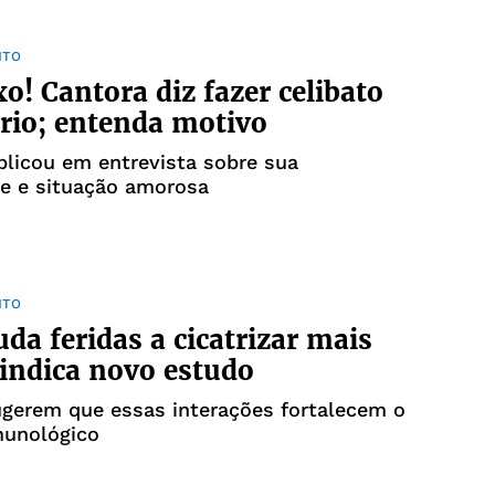
NTO
o! Cantora diz fazer celibato
rio; entenda motivo
plicou em entrevista sobre sua
de e situação amorosa
NTO
uda feridas a cicatrizar mais
 indica novo estudo
ugerem que essas interações fortalecem o
munológico