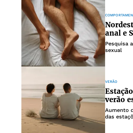
COMPORTAMEN
Nordest
anal e 
Pesquisa a
sexual
VERÃO
Estação
verão e
Aumento d
das estaç