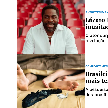
ENTRETENIME
Lázaro 
inusita
O ator su
revelação
COMPORTAMEN
Brasile
mais te
A pesquisa
dos brasil