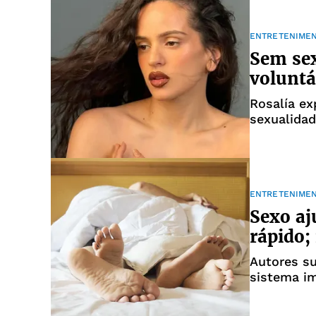
ENTRETENIME
Sem sex
voluntá
Rosalía ex
sexualida
ENTRETENIME
Sexo aj
rápido;
Autores s
sistema i