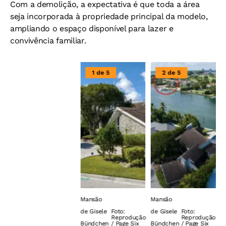
Com a demolição, a expectativa é que toda a área
seja incorporada à propriedade principal da modelo,
ampliando o espaço disponível para lazer e
convivência familiar.
1 de 5
2 de 5
Mansão
Mansão
M
de Gisele
Foto:
de Gisele
Foto:
d
Reprodução
Reprodução
Bündchen
/ Page Six
Bündchen
/ Page Six
B