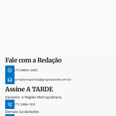
Fale com a Redação
(71) 99601-0020
jornalismoportal@grupoatarde.com.br
Assine
A TARDE
Salvador e Região Metropolitana
(71) 2886-1613
Demais localidades