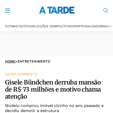
ÚLTIMAS NOTÍCIAS
ELEIÇÕES 2026
POLÍTICA
ESPORTES
SALVADOR
BAHIA
P
HOME
>
ENTRETENIMENTO
ENTRETENIMENTO
Gisele Bündchen derruba mansão
de R$ 73 milhões e motivo chama
atenção
Modelo comprou imóvel vizinho no ano passado e
decidiu demolir a estrutura