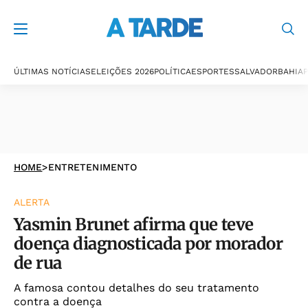
ÚLTIMAS NOTÍCIAS
ELEIÇÕES 2026
POLÍTICA
ESPORTES
SALVADOR
BAHIA
P
HOME
>
ENTRETENIMENTO
ALERTA
Yasmin Brunet afirma que teve
doença diagnosticada por morador
de rua
A famosa contou detalhes do seu tratamento
contra a doença