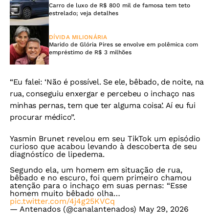
Carro de luxo de R$ 800 mil de famosa tem teto
estrelado; veja detalhes
DÍVIDA MILIONÁRIA
Marido de Glória Pires se envolve em polêmica com
empréstimo de R$ 3 milhões
“Eu falei: ‘Não é possível. Se ele, bêbado, de noite, na
rua, conseguiu enxergar e percebeu o inchaço nas
minhas pernas, tem que ter alguma coisa’. Aí eu fui
procurar médico”.
Yasmin Brunet revelou em seu TikTok um episódio
curioso que acabou levando à descoberta de seu
diagnóstico de lipedema.
Segundo ela, um homem em situação de rua,
bêbado e no escuro, foi quem primeiro chamou
atenção para o inchaço em suas pernas: “Esse
homem muito bêbado olha…
pic.twitter.com/4j4g25KVCq
— Antenados (@canalantenados)
May 29, 2026