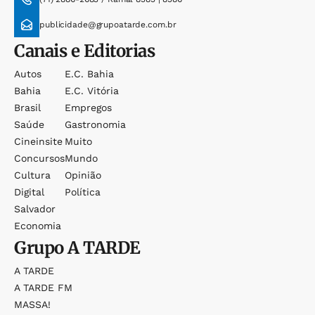
publicidade@grupoatarde.com.br
Canais e Editorias
Autos
E.c. Bahia
Bahia
E.c. Vitória
Brasil
Empregos
Saúde
Gastronomia
Cineinsite
Muito
Concursos
Mundo
Cultura
Opinião
Digital
Política
Salvador
Economia
Grupo
A TARDE
A TARDE
A TARDE FM
MASSA!