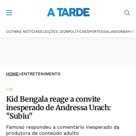
ÚLTIMAS NOTÍCIAS
ELEIÇÕES 2026
POLÍTICA
ESPORTES
SALVADOR
BAHIA
P
HOME
>
ENTRETENIMENTO
+18
Kid Bengala reage a convite
inesperado de Andressa Urach:
"Subiu"
Famoso respondeu a comentário inesperado da
produtora de conteúdo adulto