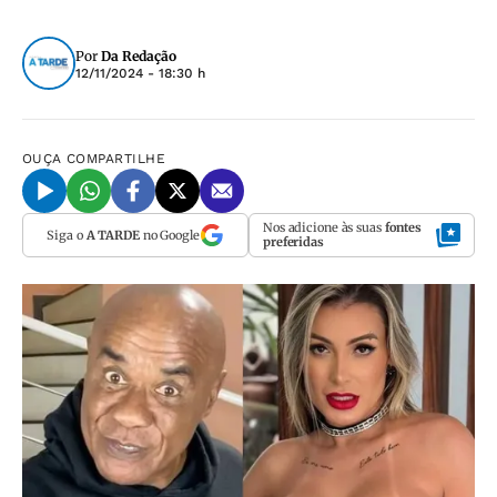
Por
Da Redação
12/11/2024 - 18:30 h
OUÇA
COMPARTILHE
Nos adicione às suas
fontes
Siga o
A TARDE
no Google
preferidas