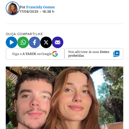
Por
Franciely Gomes
17/08/2025 - 16:38 h
OUÇA
COMPARTILHE
Nos adicione às suas
fontes
Siga o
A TARDE
no Google
preferidas