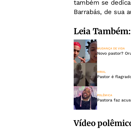
também se dedica 
Barrabás, de sua a
Leia Também:
MUDANÇA DE VIDA
Novo pastor? Oru
VIRAL
Pastor é flagrad
POLÊMICA
Pastora faz acu
Vídeo polêmic