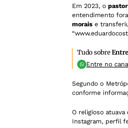
Em 2023, o
pastor
entendimento fora 
morais
e transferi
“www.eduardocosta
Tudo sobre
Entr
Entre no can
Segundo o Metrópo
conforme informaç
O religioso atuav
Instagram, perfil 