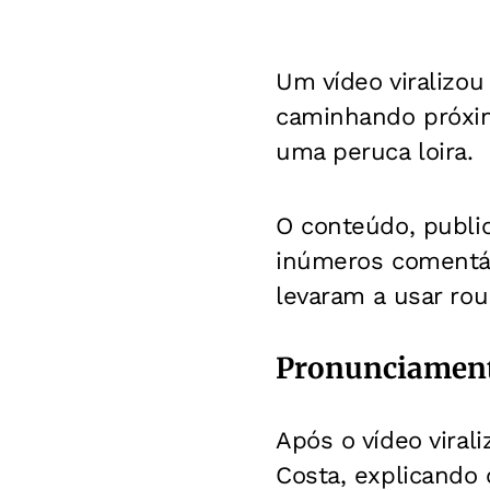
Um vídeo viralizo
caminhando próxim
uma peruca loira.
O conteúdo, publi
inúmeros comentár
levaram a usar rou
Pronunciament
Após o vídeo viral
Costa, explicando 