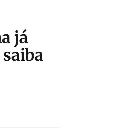
a já
 saiba